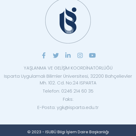
YAŞLANMA VE GELİŞİM KOORDİNATÖRLÜĞÜ
Isparta Uygulamalı Bilimler Üniversitesi, 32200 Bahçelievler
Mh. 102. Cd. No:24 ISPARTA
Telefon: 0246 214 60 35
Faks:
E-Posta: ygk@isparta.edu.tr
© 2023 - ISUBÜ Bilgi İşlem Daire Başkanlığı